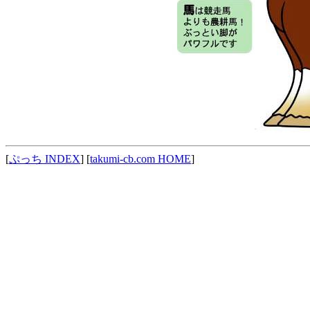
[
ぷっち INDEX
] [
takumi-cb.com HOME
]